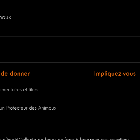
imaux
 de donner
Impliquez-vous
mentaires et titres
un Protecteur des Animaux
u d’impôt
Collecte de fonds en face à face
Foire aux questions