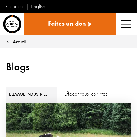
English
Canada
Protection
Faites un don
mondiale
Men
des
animaux
Accueil
You are here:
Blogs
Effacer tous les filtres
ÉLEVAGE INDUSTRIEL