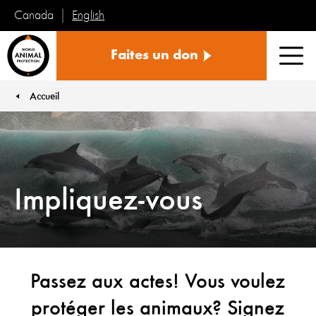
English
Canada
Protection
Faites un don
mondiale
Men
des
animaux
Accueil
You are here:
Impliquez-vous
Passez aux actes! Vous voulez
protéger les animaux? Signez