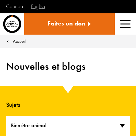
English
Canada
Protection
Faites un don
mondiale
Men
des
animaux
Accueil
You are here:
Nouvelles et blogs
Sujets
Bien-être animal