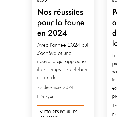
BLOG
BL
Nos réussites
P
pour la faune
a
en 2024
d
l
Avec l’année 2024 qui
s’achève et une
La
nouvelle qui approche,
pr
il est temps de célébrer
sa
un an de...
in
22 décembre 2024
es
pr
Erin Ryan
16
VICTOIRES POUR LES
Er