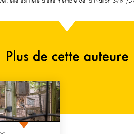
er, elle est fière d’être membre de la Nation Syilx (
Plus de cette auteure