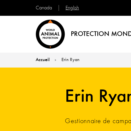
English
Canada
PROTECTION MOND
Accueil
Erin Ryan
You are here:
Erin Rya
Gestionnaire de campa