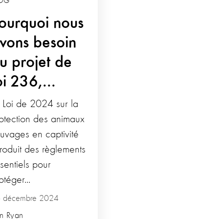
OG
ourquoi nous
vons besoin
u projet de
oi 236,...
 Loi de 2024 sur la
otection des animaux
uvages en captivité
troduit des règlements
sentiels pour
otéger...
 décembre 2024
in Ryan