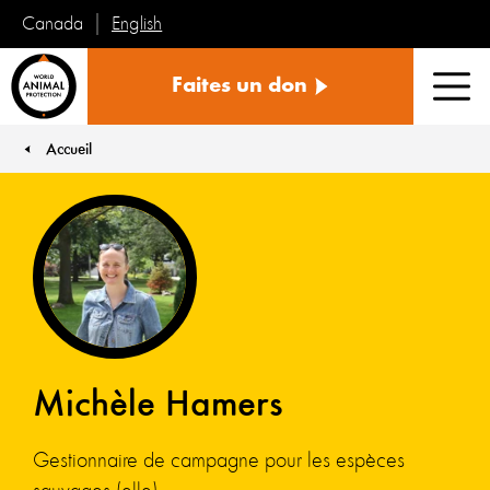
English
Canada
Protection
Faites un don
mondiale
Men
des
animaux
Accueil
You are here:
Michèle Hamers
Gestionnaire de campagne pour les espèces