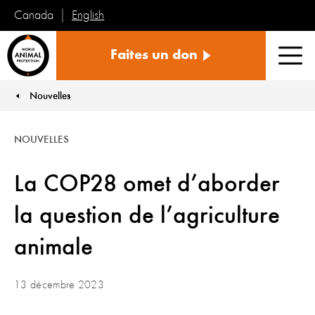
English
Canada
Protection
Faites un don
mondiale
Men
des
animaux
Nouvelles
You are here:
NOUVELLES
La COP28 omet d’aborder
la question de l’agriculture
animale
13 décembre 2023