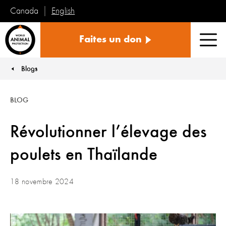
English
Canada
Protection
Faites un don
mondiale
Men
des
animaux
Blogs
You are here:
BLOG
Révolutionner l’élevage des
poulets en Thaïlande
18 novembre 2024