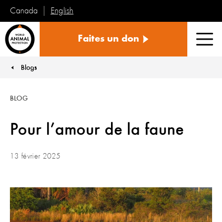
English
Canada
Protection
Faites un don
mondiale
Men
des
animaux
Blogs
You are here:
BLOG
Pour l’amour de la faune
13 février 2025