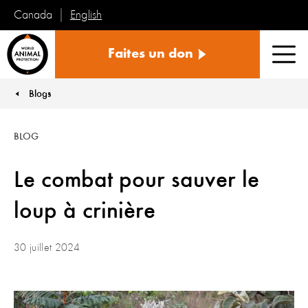
English
Canada
Protection
Faites un don
mondiale
Men
des
animaux
Blogs
You are here:
BLOG
Le combat pour sauver le
loup à crinière
30 juillet 2024