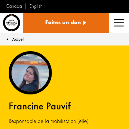
English
Canada
Protection
Faites un don
mondiale
Men
des
animaux
Accueil
You are here:
Francine Pauvif
Responsable de la mobilisation (elle)