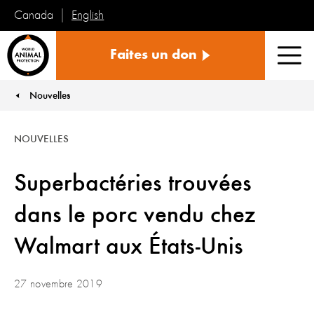
English
Canada
Protection
Faites un don
mondiale
Men
des
animaux
Nouvelles
You are here:
NOUVELLES
Superbactéries trouvées
dans le porc vendu chez
Walmart aux États-Unis
27 novembre 2019