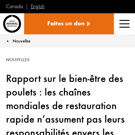
English
Canada
Protection
Faites un don
mondiale
Men
des
animaux
Nouvelles
You are here:
NOUVELLES
Rapport sur le bien-être des
poulets : les chaînes
mondiales de restauration
rapide n’assument pas leurs
responsabilités envers les