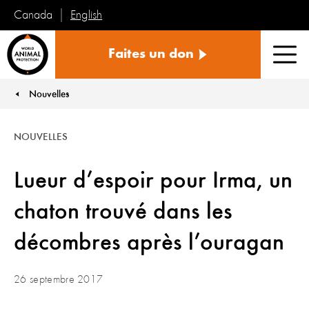
English
Canada
Protection
Faites un don
mondiale
Men
des
animaux
Nouvelles
You are here:
NOUVELLES
Lueur d’espoir pour Irma, un
chaton trouvé dans les
décombres après l’ouragan
26 septembre 2017