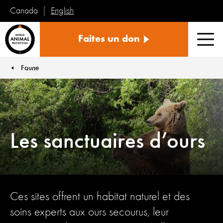
English
Canada
Protection
Faites un don
mondiale
Men
des
animaux
Faune
You are here:
Les sanctuaires d’ours
Ces sites offrent un habitat naturel et des
soins experts aux ours secourus, leur