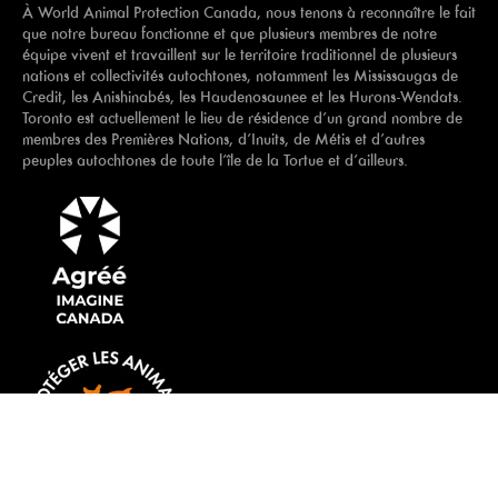
À World Animal Protection Canada, nous tenons à reconnaître le fait
que notre bureau fonctionne et que plusieurs membres de notre
équipe vivent et travaillent sur le territoire traditionnel de plusieurs
nations et collectivités autochtones, notamment les Mississaugas de
Credit, les Anishinabés, les Haudenosaunee et les Hurons-Wendats.
Toronto est actuellement le lieu de résidence d’un grand nombre de
membres des Premières Nations, d’Inuits, de Métis et d’autres
peuples autochtones de toute l’île de la Tortue et d’ailleurs.