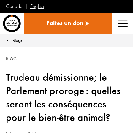
English
Canada
Protection
Faites un don
mondiale
Men
des
animaux
Blogs
You are here:
BLOG
Trudeau démissionne; le
Parlement proroge : quelles
seront les conséquences
pour le bien-être animal?