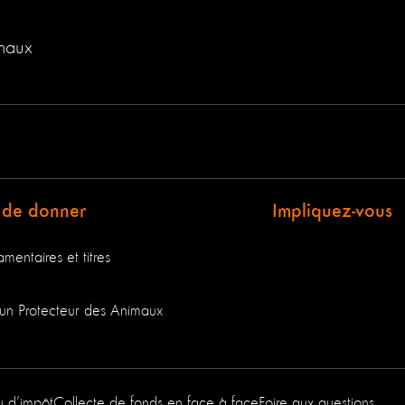
imaux
 de donner
Impliquez-vous
mentaires et titres
un Protecteur des Animaux
u d’impôt
Collecte de fonds en face à face
Foire aux questions