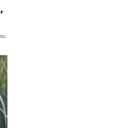
er
 au