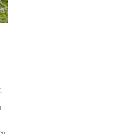
n
t
en