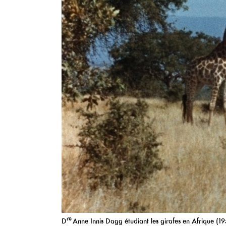
re
D
Anne Innis Dagg étudiant les girafes en Afrique (