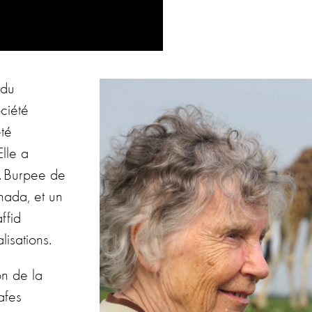
 du
ciété
té
lle a
. Burpee de
nada, et un
ffid
lisations.
on de la
afes